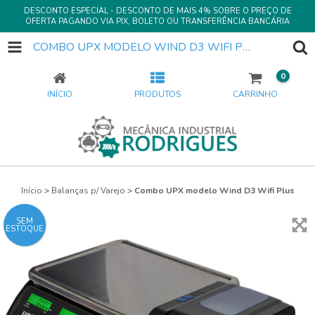
DESCONTO ESPECIAL - DESCONTO DE MAIS 4% SOBRE O PREÇO DE
OFERTA PAGANDO VIA PIX, BOLETO OU TRANSFERÊNCIA BANCÁRIA
COMBO UPX MODELO WIND D3 WIFI PLUS
0
INÍCIO
PRODUTOS
CARRINHO
Início
>
Balanças p/ Varejo
>
Combo UPX modelo Wind D3 Wifi Plus
SEM
ESTOQUE