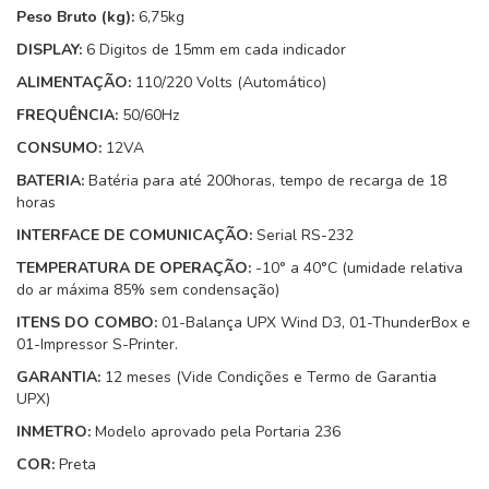
Peso Bruto (kg):
6,75kg
DISPLAY:
6 Digitos de 15mm em cada indicador
ALIMENTAÇÃO:
110/220 Volts (Automático)
FREQUÊNCIA:
50/60Hz
CONSUMO:
12VA
BATERIA:
Batéria para até 200horas, tempo de recarga de 18
horas
INTERFACE DE COMUNICAÇÃO:
Serial RS-232
TEMPERATURA DE OPERAÇÃO:
-10° a 40°C (umidade relativa
do ar máxima 85% sem condensação)
ITENS DO COMBO:
01-Balança UPX Wind D3, 01-ThunderBox e
01-Impressor S-Printer.
GARANTIA:
12 meses (Vide Condições e Termo de Garantia
UPX)
INMETRO:
Modelo aprovado pela Portaria 236
COR:
Preta