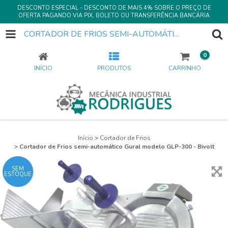
DESCONTO ESPECIAL - DESCONTO DE MAIS 4% SOBRE O PREÇO DE
OFERTA PAGANDO VIA PIX, BOLETO OU TRANSFERÊNCIA BANCÁRIA
CORTADOR DE FRIOS SEMI-AUTOMÁTICO GURAL MODELO GLP-300 - BIVOLT
0
INÍCIO
PRODUTOS
CARRINHO
Início
>
Cortador de Frios
>
Cortador de Frios semi-automático Gural modelo GLP-300 - Bivolt
SEM
ESTOQUE