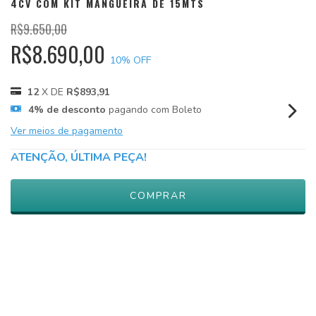
4CV COM KIT MANGUEIRA DE 15MTS
R$9.650,00
R$8.690,00
10
% OFF
12
X DE
R$893,91
4% de desconto
pagando com Boleto
Ver meios de pagamento
ATENÇÃO, ÚLTIMA PEÇA!
Meios de envio
ALTERAR CEP
Entregas para o CEP:
CALCULAR