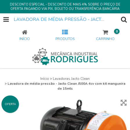
DESCONTO ESPECIAL - DESCONTO DE MAIS 4% SOBRE O PREÇO DE
OFERTA PAGANDO VIA PIX, BOLETO OU TRANSFERÊNCIA BANCÁRIA
LAVADORA DE MÉDIA PRESSÃO - JACTO CLEAN J500A 4CV COM KIT MANGUEIRA DE 15MTS
0
INÍCIO
PRODUTOS
CARRINHO
Início
>
Lavadoras Jacto Clean
>
Lavadora de média pressão - Jacto Clean J500A 4cv com kit mangueira
de 15mts
OFERTA