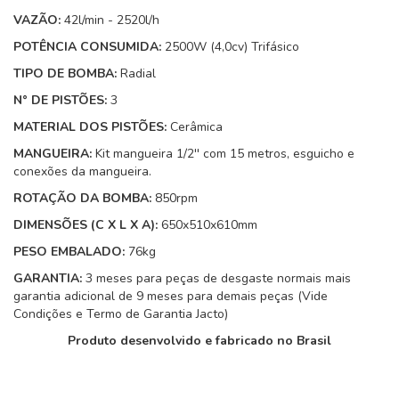
VAZÃO:
42l/min - 2520l/h
POTÊNCIA CONSUMIDA:
2500W (4,0cv) Trifásico
TIPO DE BOMBA:
Radial
N° DE PISTÕES:
3
MATERIAL DOS PISTÕES:
Cerâmica
MANGUEIRA:
Kit mangueira 1/2'' com 15 metros, esguicho e
conexões da mangueira.
ROTAÇÃO DA BOMBA:
850rpm
DIMENSÕES (C X L X A):
650x510x610mm
PESO EMBALADO:
76kg
GARANTIA:
3 meses para peças de desgaste normais mais
garantia adicional de 9 meses para demais peças (Vide
Condições e Termo de Garantia Jacto)
Produto desenvolvido e fabricado no Brasil